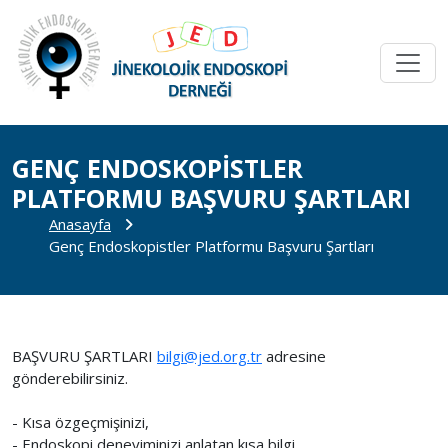
GENÇ ENDOSKOPISTLER
PLATFORMU BAŞVURU ŞARTLARI
Anasayfa
Genç Endoskopistler Platformu Başvuru Şartları
BAŞVURU ŞARTLARI
bilgi@jed.org.tr
adresine
gönderebilirsiniz.
- Kısa özgeçmişinizi,
- Endoskopi deneyiminizi anlatan kısa bilgi,